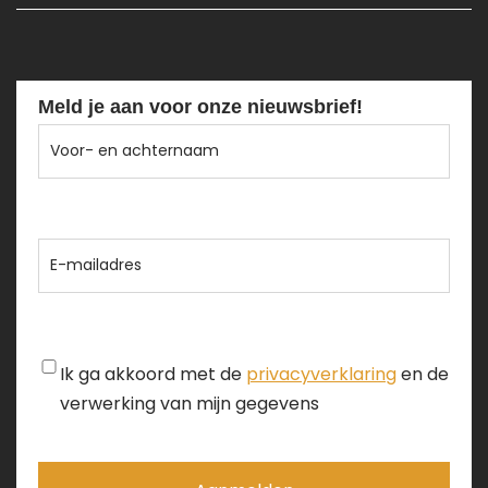
Meld je aan voor onze nieuwsbrief!
Voor-
en
achternaam
E-
mailadres
Instemming
Ik ga akkoord met de
privacyverklaring
en de
verwerking van mijn gegevens