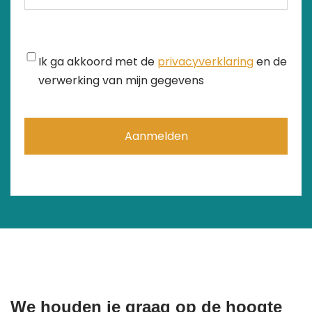
mailadres
Instemming
Ik ga akkoord met de
privacyverklaring
en de
verwerking van mijn gegevens
We houden je graag op de hoogte