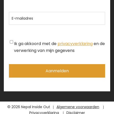
achternaam
E-
mailadres
Instemming
Ik ga akkoord met de
privacyverklaring
en de
verwerking van mijn gegevens
© 2026 Nepal Inside Out
Algemene voorwaarden
Privacyverklaring
Disclaimer