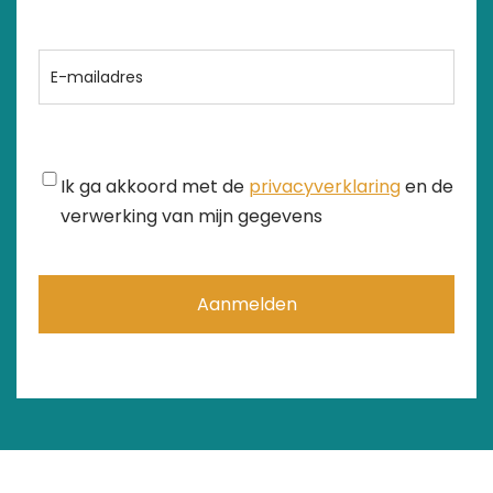
achternaam
E-
mailadres
Instemming
Ik ga akkoord met de
privacyverklaring
en de
verwerking van mijn gegevens